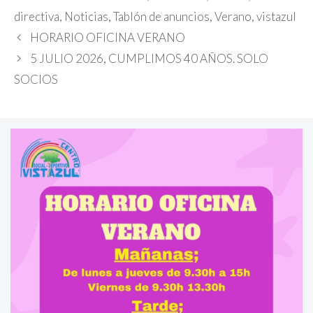
directiva
,
Noticias
,
Tablón de anuncios
,
Verano
,
vistazul
HORARIO OFICINA VERANO
5 JULIO 2026, CUMPLIMOS 40 AÑOS. SOLO
SOCIOS