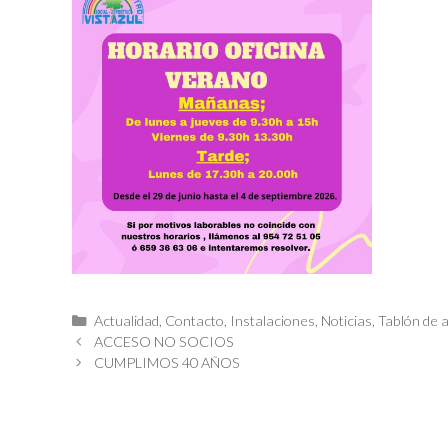
Categorías
Actualidad
,
Contacto
,
Instalaciones
,
Noticias
,
Tablón de 
ACCESO NO SOCIOS
CUMPLIMOS 40 AÑOS