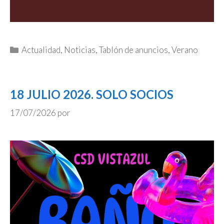
Categorías
Actualidad
,
Noticias
,
Tablón de anuncios
,
Verano
18 JULIO 2026. SOLO SOCIOS
17/07/2026
por