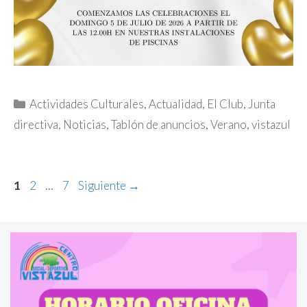
Categorías
Actividades Culturales
,
Actualidad
,
El Club
,
Junta
directiva
,
Noticias
,
Tablón de anuncios
,
Verano
,
vistazul
Página
Página
Página
1
2
…
7
Siguiente
→