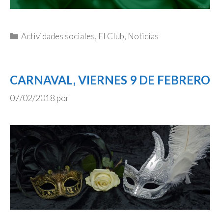
Categorías
Actividades sociales
,
El Club
,
Noticias
CARNAVAL, VIERNES 9 DE FEBRERO
07/02/2018
por