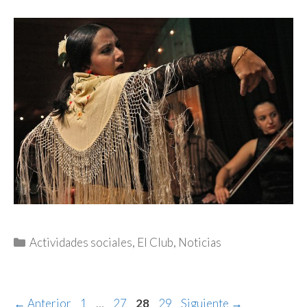
Categorías
Actividades sociales
,
El Club
,
Noticias
Página
Página
Página
Página
←
Anterior
1
…
27
28
29
Siguiente
→