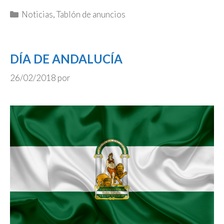
Categorías
Noticias
,
Tablón de anuncios
DÍA DE ANDALUCÍA
26/02/2018
por