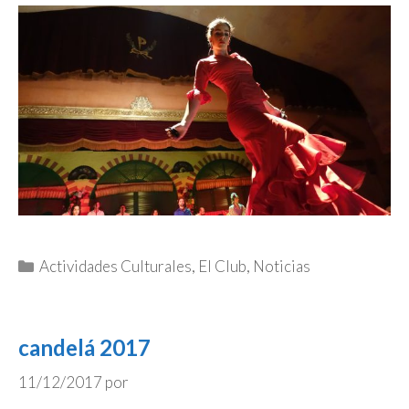
Categorías
Actividades Culturales
,
El Club
,
Noticias
candelá 2017
11/12/2017
por