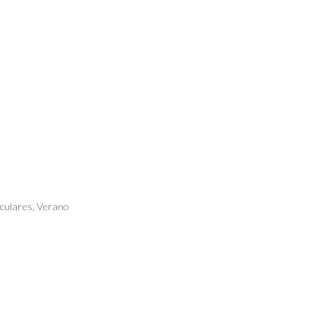
rculares
,
Verano