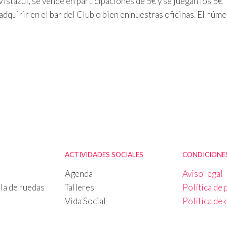
istazul, se vende en participaciones de 5€ y se juegan los 5€
adquirir en el bar del Club o bien en nuestras oficinas. El núm
ACTIVIDADES SOCIALES
CONDICIONES
Agenda
Aviso legal
la de ruedas
Talleres
Política de 
Vida Social
Política de