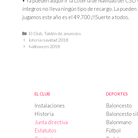
• Ya pueden adquirir la Lotería de Navidad del CSD V
íntegros no lleva ningún tipo de recargo. La pueden 
jugamos este año es el 49.700 ¡!!Suerte a todos.
Categorías
El Club
,
Tablón de anuncios
loteria navidad 2018
halloween 2018
EL CLUB
DEPORTES
Instalaciones
Baloncesto
Historia
Baloncesto sil
Junta directiva
Balonmano
Estatutos
Fútbol