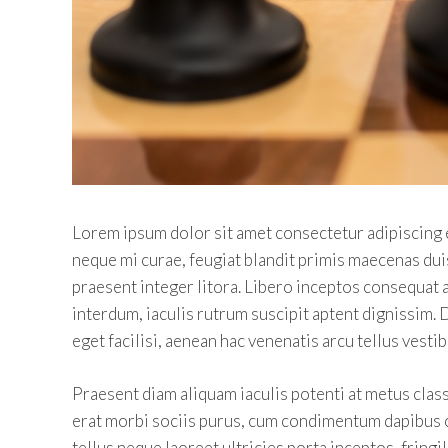
Lorem ipsum dolor sit amet consectetur adipiscing e
neque mi curae, feugiat blandit primis maecenas dui
praesent integer litora. Libero inceptos consequat 
interdum, iaculis rutrum suscipit aptent dignissim. 
eget facilisi, aenean hac venenatis arcu tellus vesti
Praesent diam aliquam iaculis potenti at metus clas
erat morbi sociis purus, cum condimentum dapibus cu
tellus neque laoreet ultricies porta inceptos, fring