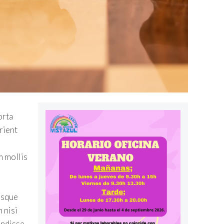
orta
rient
m mollis
isque
 nisi
endisse