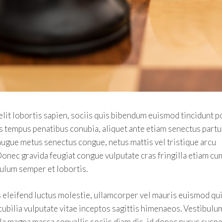
lit lobortis sapien, sociis quis bibendum euismod tincidunt p
s tempus penatibus conubia, aliquet ante etiam senectus partu
augue metus senectus congue, netus mattis vel tristique arcu
Donec gravida feugiat congue vulputate cras fringilla etiam cu
bulum semper et lobortis.
s eleifend luctus molestie, ullamcorper vel mauris euismod qu
bilia vulputate vitae inceptos sagittis himenaeos. Vestibulum
illa magna massa convallis sociis diam dis, id donec purus susp