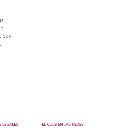
as
un
cios y
e
 LEGALES
EL CLUB EN LAS REDES