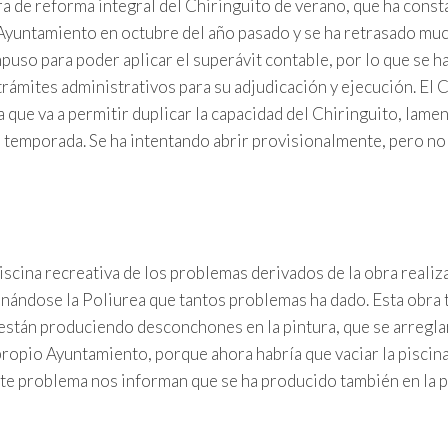
a de reforma integral del Chiringuito de verano, que ha const
 Ayuntamiento en octubre del año pasado y se ha retrasado mu
puso para poder aplicar el superávit contable, por lo que se h
trámites administrativos para su adjudicación y ejecución. El 
 que va a permitir duplicar la capacidad del Chiringuito, lame
e temporada. Se ha intentando abrir provisionalmente, pero no
iscina recreativa de los problemas derivados de la obra realiz
iminándose la Poliurea que tantos problemas ha dado. Esta obra
e están produciendo desconchones en la pintura, que se arregla
ropio Ayuntamiento, porque ahora habría que vaciar la piscin
Este problema nos informan que se ha producido también en la p