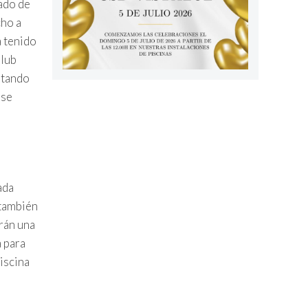
ado de
cho a
a tenido
Club
ntando
 se
ada
 también
rán una
a para
iscina