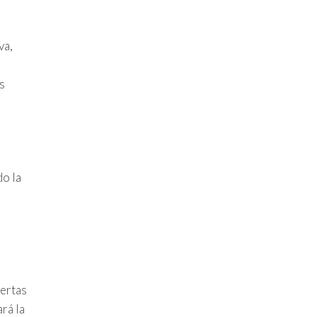
va,
s
do la
iertas
rá la