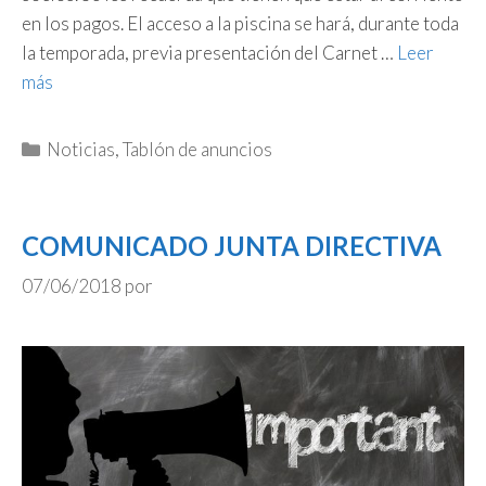
en los pagos. El acceso a la piscina se hará, durante toda
la temporada, previa presentación del Carnet …
Leer
más
Categorías
Noticias
,
Tablón de anuncios
COMUNICADO JUNTA DIRECTIVA
07/06/2018
por