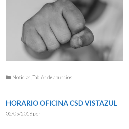
Categorías
Noticias
,
Tablón de anuncios
HORARIO OFICINA CSD VISTAZUL
02/05/2018
por