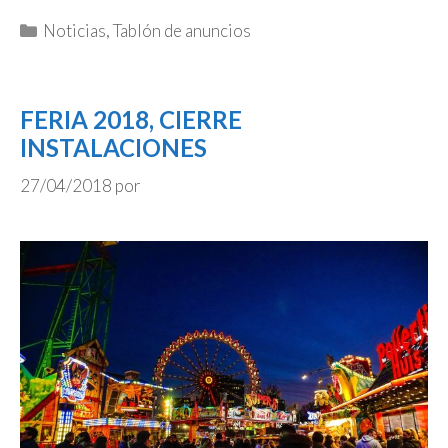
Categorías
Noticias
,
Tablón de anuncios
FERIA 2018, CIERRE
INSTALACIONES
27/04/2018
por