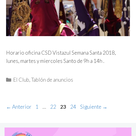
Horario oficina CSD Vistazul Semana Santa 2018,
lunes, martes y miercoles Santo de 9h a 14h .
Categorías
El Club
,
Tablón de anuncios
Página
Página
Página
Página
←
Anterior
1
…
22
23
24
Siguiente
→