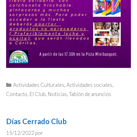
Categorías
Actividades Culturales
,
Actividades sociales
,
Contacto
,
El Club
,
Noticias
,
Tablón de anuncios
Días Cerrado Club
15/12/2022
por