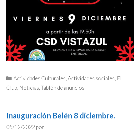
Categorías
Actividades Culturales
,
Actividades sociales
,
El
Club
,
Noticias
,
Tablón de anuncios
Inauguración Belén 8 diciembre.
05/12/2022
por