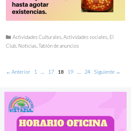
Categorías
Actividades Culturales
,
Actividades sociales
,
El
Club
,
Noticias
,
Tablón de anuncios
Página
Página
Página
Página
Página
←
Anterior
1
…
17
18
19
…
24
Siguiente
→