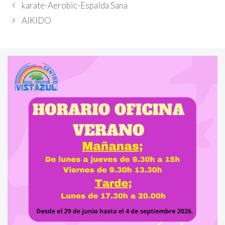
karate-Aerobic-Espalda Sana
AIKIDO