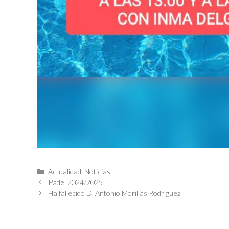
Categorías
Actualidad
,
Noticias
Padel 2024/2025
Ha fallecido D. Antonio Morillas Rodriguez