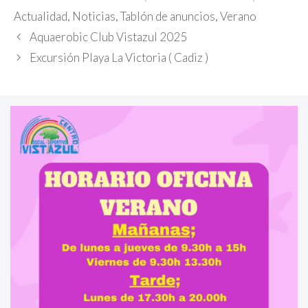
Actualidad
,
Noticias
,
Tablón de anuncios
,
Verano
Aquaerobic Club Vistazul 2025
Excursión Playa La Victoria ( Cadiz )